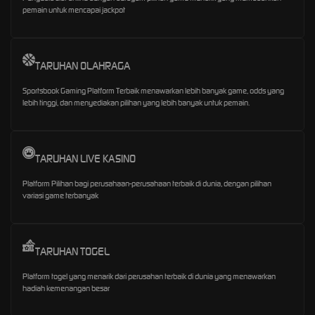
pemain untuk mencapai jackpot
TARUHAN OLAHRAGA
Sportsbook Gaming Platform Terbaik menawarkan lebih banyak game, odds yang
lebih tinggi, dan menyediakan pilihan yang lebih banyak untuk pemain.
TARUHAN LIVE KASINO
Platform Pilihan bagi perusahaan-perusahaan terbaik di dunia, dengan pilihan
variasi game terbanyak
TARUHAN TOGEL
Platform togel yang menarik dari perusahan terbaik di dunia yang menawarkan
hadiah kemenangan besar