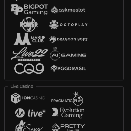
Live Casino