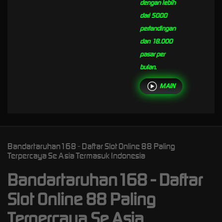
dengan lebih
dari 5000
pertandingan
dan 18.000
pasar per
bulan.
MAIN
Bandartaruhan168 - Daftar Slot Online 88 Paling
Terpercaya Se Asia Termasuk Indonesia
Bandartaruhan168 - Daftar
Slot Online 88 Paling
Terpercaya Se Asia