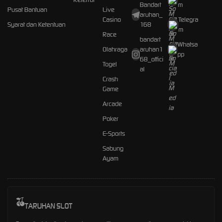
Bandart
m
Pusat Bantuan
Live
aruhan_
Casino
Telegra
Syarat dan Ketentuan
168
m
Race
bandart
Whatsa
Olahraga
aruhan1
pp
68_offici
Togel
al
Crash
Game
Arcade
Poker
E-Sports
Sabung
Ayam
TARUHAN SLOT