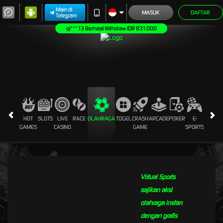
Main di
MASUK
DAFTAR
Telegram
qi***13 Berhasil Withdraw IDR 831.000
HOT
SLOTS
LIVE
RACE
OLAHRAGA
TOGEL
CRASH
ARCADE
POKER
E-
SABUN
GAMES
CASINO
GAME
SPORTS
AYAM
Virtual Sports
sajikan aksi
olahraga instan
dengan grafis