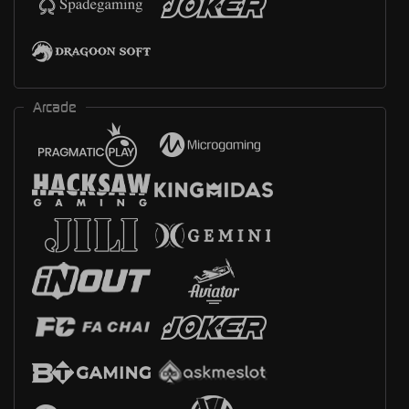
Arcade