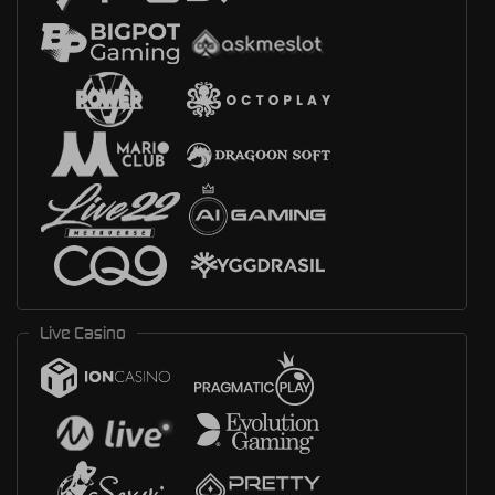
Live Casino