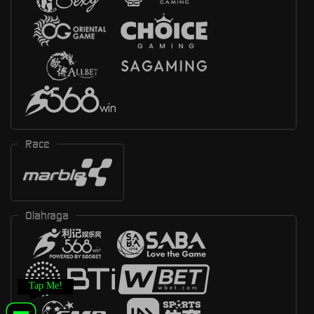
Race
Olahraga
Tap Me!