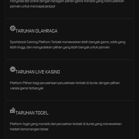
Penyedia slot online dengan beragam pilihan game menarik yang memudahkan
pemain untuk mencapai jackpot
TARUHAN OLAHRAGA
Sportsbook Gaming Platform Terbaik menawarkan lebih banyak game, odds yang
lebih tinggi, dan menyediakan pilihan yang lebih banyak untuk pemain.
TARUHAN LIVE KASINO
Platform Pilihan bagi perusahaan-perusahaan terbaik di dunia, dengan pilihan
variasi game terbanyak
TARUHAN TOGEL
Platform togel yang menarik dari perusahan terbaik di dunia yang menawarkan
hadiah kemenangan besar