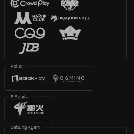
Poker
E-Sports
Sabung Ayam