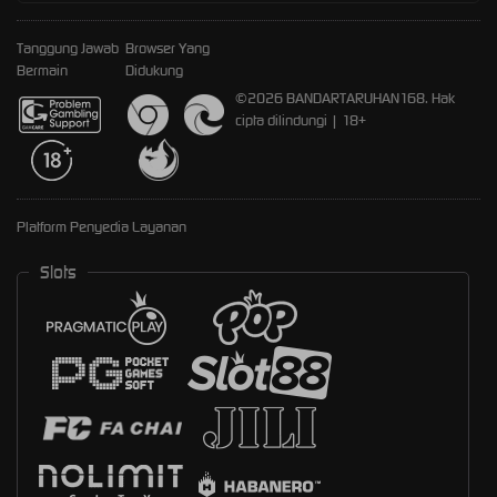
Tanggung Jawab
Browser Yang
Bermain
Didukung
©2026 BANDARTARUHAN168. Hak
cipta dilindungi | 18+
Platform Penyedia Layanan
Slots