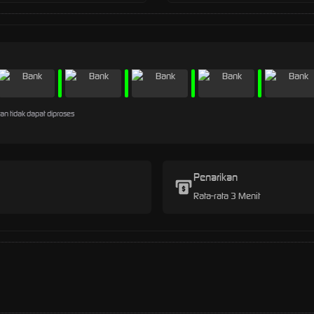
an tidak dapat diproses
Penarikan
Rata-rata 3 Menit