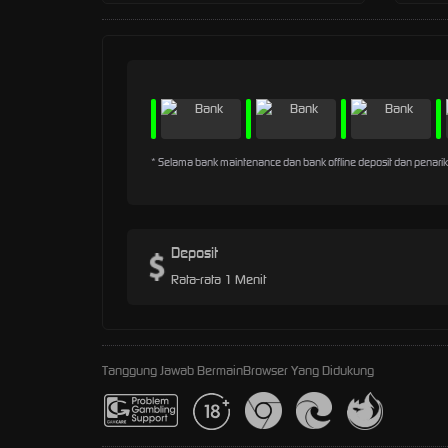
* Selama bank maintenance dan bank offline deposit dan penarik
Deposit
Rata-rata 1 Menit
Tanggung Jawab Bermain
Browser Yang Didukung