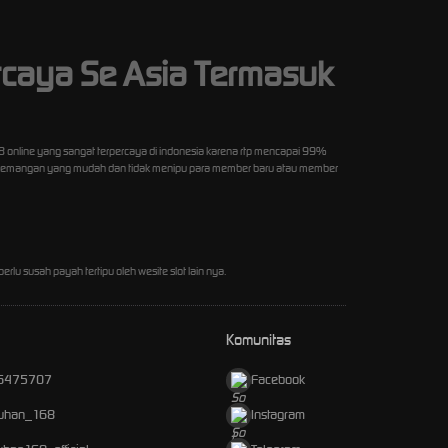
ercaya Se Asia Termasuk
online yang sangat terpercaya di indonesia karena rtp mencapai 99%
beri kemangan yang mudah dan tidak menipu para member baru atau member
 susah payah tertipu oleh wesite slot lain nya.
Komunitas
6475707
Facebook
ruhan_168
Instagram