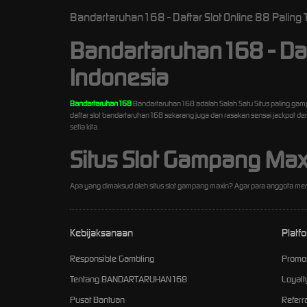
Bandartaruhan168 - Daftar Slot Online 88 Paling
Bandartaruhan168 - Daft
Indonesia
Bandartaruhan168
Bandartaruhan168 adalah Salah Satu Situs paling gam
daftar slot bandartaruhan168 sekarang juga dan rasakan sensai jackpot 
setia kita.
Situs Slot Gampang Ma
Apa yang dimaksud oleh situs slot gampang maxin? Agar para anggota mem
Kebijaksanaan
Platf
Responsible Gambling
Promo
Tentang BANDARTARUHAN168
Loyalt
Pusat Bantuan
Referr