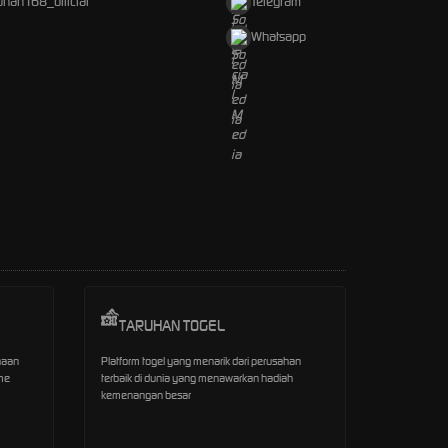
uhan168_official
Telegram
Whatsapp
TARUHAN TOGEL
haan
Platform togel yang menarik dari perusahan
ame
terbaik di dunia yang menawarkan hadiah
kemenangan besar