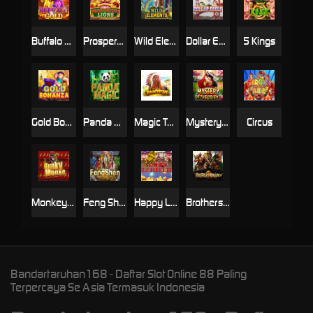
Buffalo Gold
Prosperous Lions
Wild Elements
Dollar Eagle
5 Kings
Gold Bonanza
Panda Magic II
Magic Totem
Mystery Of The Orient
Circus
Monkey Slots
Feng Shen
Happy Lantern
Brothers Kingdom
Bandartaruhan168 - Daftar Slot Online 88 Paling
Terpercaya Se Asia Termasuk Indonesia