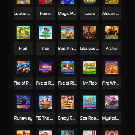
Cookie Pop
Fame
Magic Pearl
Laura
African Wildlife
Fruit
Thai
Reel King Mega
Glorious Rome
Archer
Fire of Route 66
Fire of Rue Royale
Fire of Riverside
Mr.Fido
Fire Wheel
Runaway
TIS The Season
Crazy Restaurant
Sea Realms
Mysterious Witch