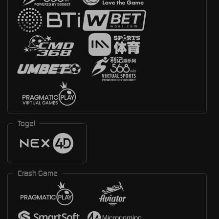
Togel
Crash Game