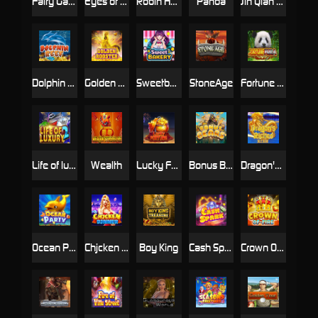
Fairy Garden
Eyes of Fortune
Robin Hood
Panda
Jin Qian Wa
Dolphin Reef
Golden Rooster
Sweetbakery
StoneAge
Fortune Panda
Life of luxury II
Wealth
Lucky Fortune
Bonus Bears
Dragon's Riches
Ocean Party
Chjcken Djnner
Boy King
Cash Spark
Crown Of Fire