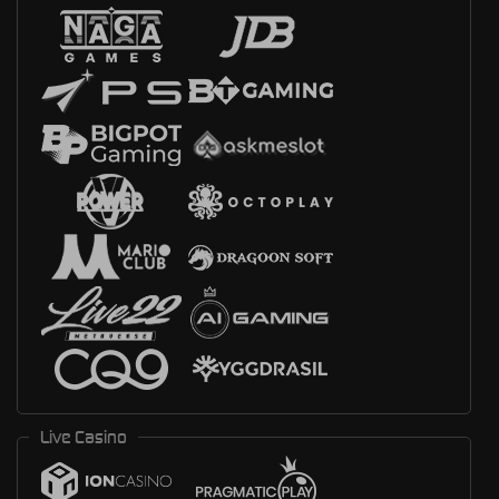
Live Casino