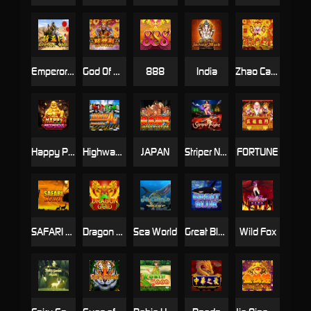
Emperor Gate
God Of Wealth
888
India
Zhao Cai Jin Bao
Happy Prosperous
Highway King
JAPAN
Striper Night
FORTUNE
SAFARI Heat
Dragon Gold
Sea World
Great Blue
Wild Fox