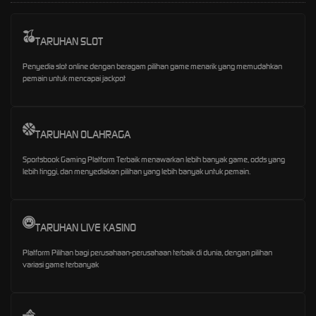
TARUHAN SLOT
Penyedia slot online dengan beragam pilihan game menarik yang memudahkan
pemain untuk mencapai jackpot
TARUHAN OLAHRAGA
Sportsbook Gaming Platform Terbaik menawarkan lebih banyak game, odds yang
lebih tinggi, dan menyediakan pilihan yang lebih banyak untuk pemain.
TARUHAN LIVE KASINO
Platform Pilihan bagi perusahaan-perusahaan terbaik di dunia, dengan pilihan
variasi game terbanyak