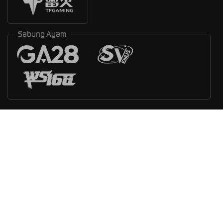
Sabung Ayam