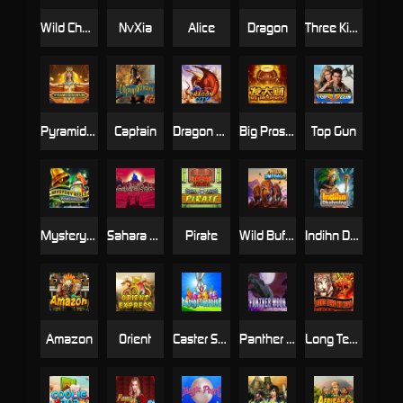
Wild Chuco
NvXia
Alice
Dragon
Three Kingdoms
Pyramid Adventure
Captain
Dragon City
Big Prosperity
Top Gun
Mystery Reels Power Reels
Sahara Gold
Pirate
Wild Buffalo
Indihn Dkehming
Amazon
Orient
Caster Surprise
Panther Moon
Long Teng Hu Xiao