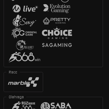
Race
Olahraga