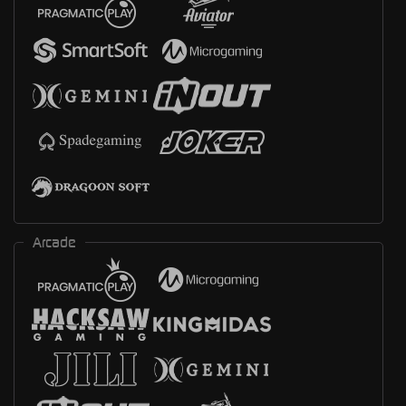
Arcade