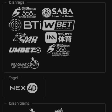
Olahraga
Togel
Crash Game