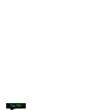
Tap Me!