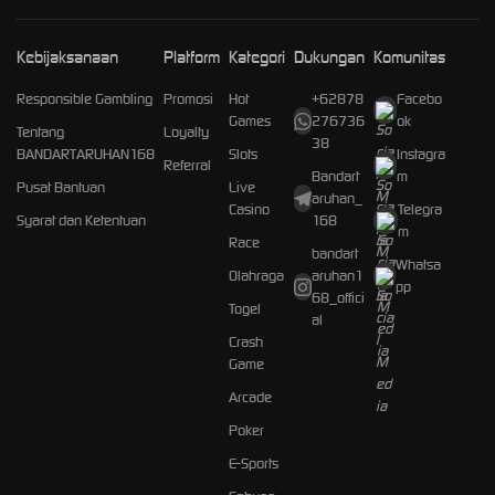
Kebijaksanaan
Platform
Kategori
Dukungan
Komunitas
Responsible Gambling
Promosi
Hot
+62878
Facebo
Games
276736
ok
Tentang
Loyalty
38
BANDARTARUHAN168
Slots
Instagra
Referral
Bandart
m
Pusat Bantuan
Live
aruhan_
Casino
Telegra
Syarat dan Ketentuan
168
m
Race
bandart
Whatsa
Olahraga
aruhan1
pp
68_offici
Togel
al
Crash
Game
Arcade
Poker
E-Sports