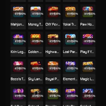
RTP
89%
RTP
95%
RTP
98%
RTP
96%
RTP
96%
Mahjong Frenzy : Tiles of Fortunes
Money Tree Slot
CNY Fever
Yokai Treasure
Paw House
RTP
97%
RTP
97%
RTP
95%
RTP
98%
RTP
98%
Kirin Legends
Golden Lion
Highway Kings HD
Lost Paradise 2
Play If You Dare
RTP
97%
RTP
96%
RTP
96%
RTP
97%
RTP
96%
Bozo's Trick
Sky Lantern
Royal Pastry Chef
Elementalist
Magic Lamp Carnival
RTP
97%
RTP
95%
RTP
97%
RTP
98%
RTP
95%