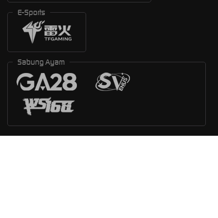
E-Sports
Sabung Ayam