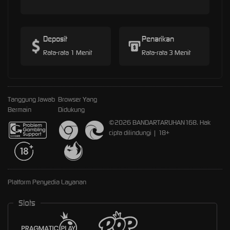
Deposit
Penarikan
Rata-rata 1 Menit
Rata-rata 3 Menit
Tanggung Jawab
Browser Yang
Bermain
Didukung
©2026 BANDARTARUHAN168. Hak
cipta dilindungi | 18+
Platform Penyedia Layanan
Slots