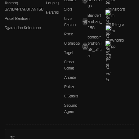
Tentang
Loyalty
07
BANDARTARUHAN168
Slots
Instagra
Referral
Bandart
m
Pusat Bantuan
Live
aruhan_
Casino
Telegra
Syarat dan Ketentuan
168
m
Race
bandart
Whatsa
Olahraga
aruhan1
pp
68_offici
Togel
al
Crash
Game
Arcade
Poker
E-Sports
Sabung
Ayam