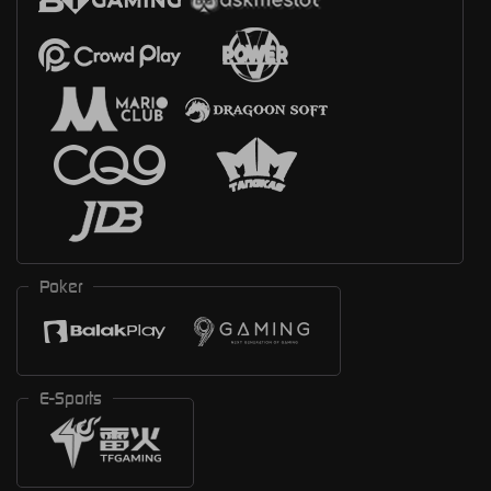
Poker
E-Sports