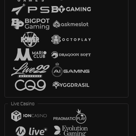
Live Casino