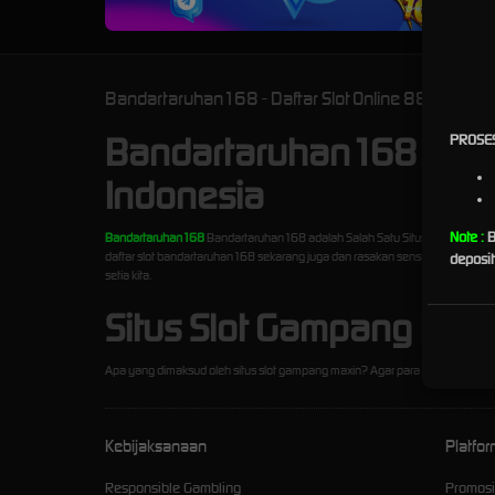
Bandartaruhan168 - Daftar Slot Online 88 Paling 
Bandartaruhan168 - Daft
PROSE
Indonesia
Note :
B
Bandartaruhan168
Bandartaruhan168 adalah Salah Satu Situs paling gamp
daftar slot bandartaruhan168 sekarang juga dan rasakan sensai jackpot de
deposit
setia kita.
Situs Slot Gampang Max
Apa yang dimaksud oleh situs slot gampang maxin? Agar para anggota membe
Kebijaksanaan
Platfor
Responsible Gambling
Promosi