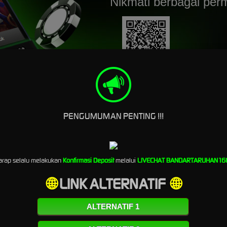
Nikmati berbagai pe
BANDARTARUHAN168
App
Panduan instalasi
PENGUMUMAN PENTING !!!
Pindai kode QR
untuk Unduh
Android APK
arap selalu melakukan
Konfirmasi Deposit
melalui
LIVECHAT BANDARTARUHAN16
🌐
LINK ALTERNATIF
🌐
ALTERNATIF 1