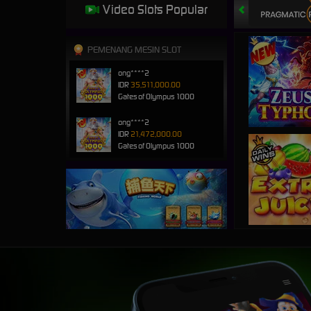
Video Slots Popular
PEMENANG MESIN SLOT
ong****2
IDR
35,511,000.00
Gates of Olympus 1000
ong****2
IDR
21,472,000.00
Gates of Olympus 1000
ong****2
IDR
16,889,000.00
Gates of Olympus 1000
ong****2
IDR
14,328,000.00
Gates of Olympus 1000
ong****2
IDR
12,402,500.00
Gates of Olympus 1000