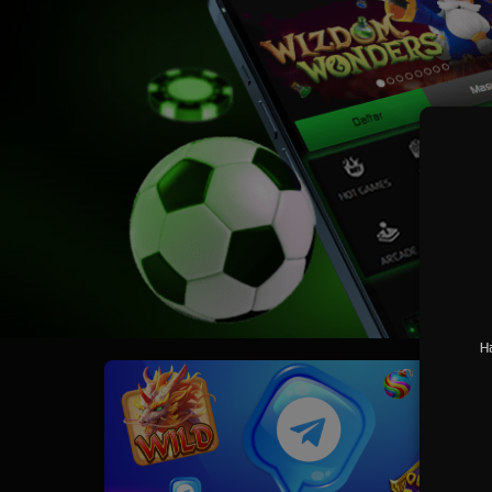
ong****2
IDR
8,971,200.00
Gates of Olympus 1000
ong****2
IDR
8,595,000.00
Gates of Olympus 1000
ong****2
IDR
7,707,500.00
Gates of Olympus 1000
ong****2
IDR
6,997,500.00
Gates of Olympus 1000
ong****2
IDR
6,747,500.00
H
Gates of Olympus 1000