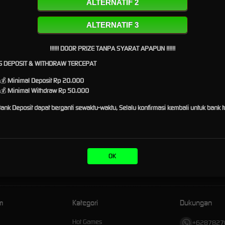
ALTERNATIF 2
ALTERNATIF 3
Terpercaya Se Asia Termasuk Indonesia
!!!!!! DOOR PRIZE TANPA SYARAT APAPUN !!!!!!
ar Slot Online 88 Paling Terpe
S DEPOSIT & WITHDRAW TERCEPAT
💰
Minimal Deposit Rp 20.000
💰
Minimal Withdraw Rp 50.000
ank Deposit dapat berganti sewaktu-waktu, Selalu konfirmasi kembali untuk bank t
ang maxwin di tahun 2026 saat ini. Selain gampang maxwin BANDARTARUHAN168 slot gacor 88 on
ngan withdraw yang sangat cepat. Jadi tunggu apa lagi mari bergabung bersama kami agar di be
win
OK
r yang bermain di Bandartaruhan168 bisa menang dengan maxwin yang gampang dan tidak perlu s
m
Kategori
Dukungan
Hot Games
+6287827