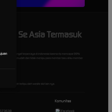
rcaya Se Asia Termasuk
ujuan
line yang sangat terpercaya di indonesia karena rtp mencapai 99%
ri kemangan yang mudah dan tidak menipu para member baru atau member
usah payah tertipu oleh wesite slot lain nya.
Komunitas
673638
Facebook