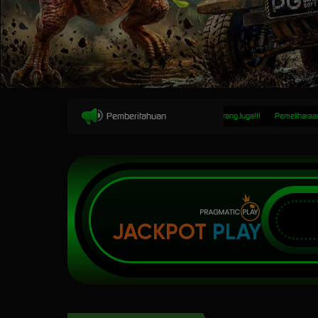
Pemberitahuan
narik Dari BandarTaruhan168 Di Bagian Promotion Sekarang Juga!!!
Pemeliharaan Terjadwal: 
JACKPOT
PLAY