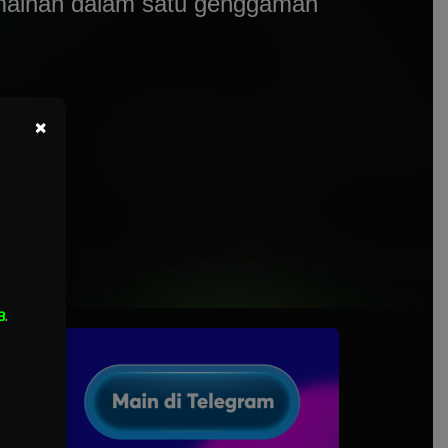
rmainan dalam satu genggaman
×
8
.