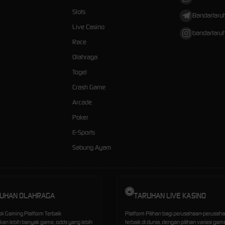
Slots
Bandartar
Live Casino
bandartaruh
Race
Olahraga
Togel
Crash Game
Arcade
Poker
E-Sports
Sabung Ayam
UHAN OLAHRAGA
TARUHAN LIVE KASINO
k Gaming Platform Terbaik
Platform Pilihan bagi perusahaan-perusah
an lebih banyak game, odds yang lebih
terbaik di dunia, dengan pilihan variasi gam