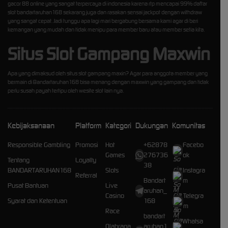
gacor 88 online yang sangat terpercaya di indonesia karena rtp mencapai 99% daftar
slot bandartaruhan168 sekarang juga dan rasakan sensai jackpot dengan withdraw
yang sangat cepat. Jadi tunggu apa lagi mari bergabung bersama kami agar di beri
kemangan yang mudah dan tidak menipu para member baru atau member setia kita.
Situs Slot Gampang Maxwin
Apa yang dimaksud oleh situs slot gampang maxin? Agar para anggota member yang
bermain di Bandartaruhan168 bisa menang dengan maxwin yang gampang dan tidak
perlu susah payah tertipu oleh wesite slot lain nya.
Kebijaksanaan
Platform
Kategori
Dukungan
Komunitas
Responsible Gambling
Promosi
Hot
+62878
Facebo
Games
276736
ok
Tentang
Loyalty
38
BANDARTARUHAN168
Slots
Instagra
Referral
Bandart
m
Pusat Bantuan
Live
aruhan_
Casino
Telegra
Syarat dan Ketentuan
168
m
Race
bandart
Whatsa
Olahraga
aruhan1