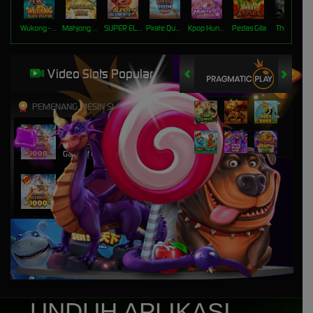
Wukong - Black Scatter
Mahjong Ways
SUPER ELEMENTS 2
Pirate Quest 1000
Kpop Hunter Zeus
Pedas Gila
The Crypt
Video Slots Popular
PEMENANG MESIN SLOT
ong****2
IDR
35,511,000.00
Gates of Olympus 1000
ong****2
IDR
21,472,000.00
Gates of Olympus 1000
ong****2
IDR
16,889,000.00
Gates of Olympus 1000
ong****2
IDR
14,328,000.00
UNDUH APLIKASI
Gates of Olympus 1000