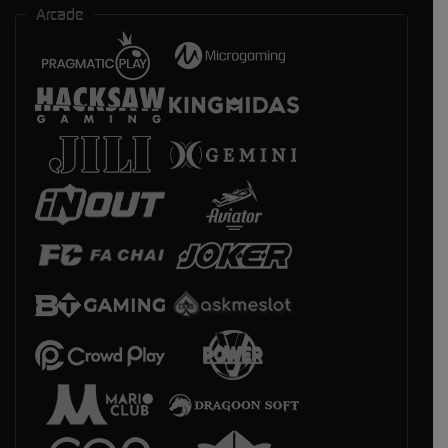
Arcade