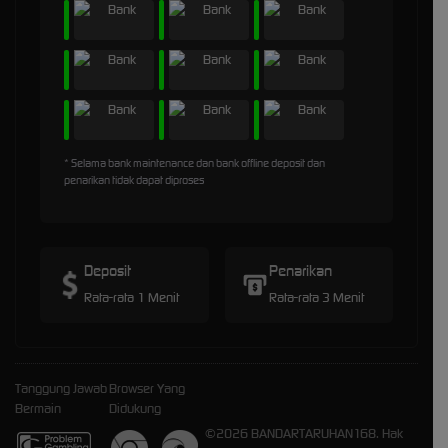
* Selama bank maintenance dan bank offline deposit dan
penarikan tidak dapat diproses
Deposit
Penarikan
Rata-rata 1 Menit
Rata-rata 3 Menit
Tanggung Jawab
Browser Yang
Bermain
Didukung
©2026 BANDARTARUHAN168. Hak