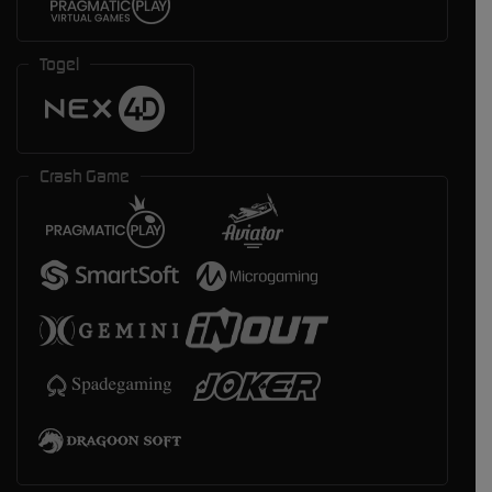
Togel
Crash Game