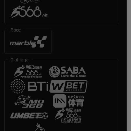
Race
Olahraga