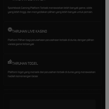
Sportsbook Gaming Platform Terbaik menawarkan lebih banyak game, odds
yang lebih tinggi, dan menyediakan pilihan yang lebih banyak untuk pemain.
TARUHAN LIVE KASINO
Platform Pilihan bagi perusahaan-perusahaan terbaik di dunia, dengan pilihan
variasi game terbanyak
TARUHAN TOGEL
Platform togel yang menarik dari perusahan terbaik di dunia yang menawarkan
hadiah kemenangan besar