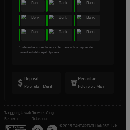
* Selama bank maintenance dan bank offline deposit dan
penarikan tidak dapat diproses
Deposit
Penarikan
Rata-rata 1 Menit
Rata-rata 3 Menit
Tanggung Jawab
Browser Yang
Bermain
Didukung
©2026 BANDARTARUHAN168. Hak