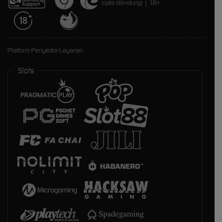
cipta dilindungi | 18+
Platform Penyedia Layanan
Slots