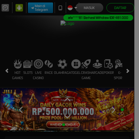
Main di
MASUK
DAFTAR
Telegram
afa****81 Berhasil Withdraw IDR 481.000
HOT
SLOTS
LIVE
RACE
OLAHRAGA
TOGEL
CRASH
ARCADE
POKER
E-
SABUNG
GAMES
CASINO
GAME
SPORTS
AYAM