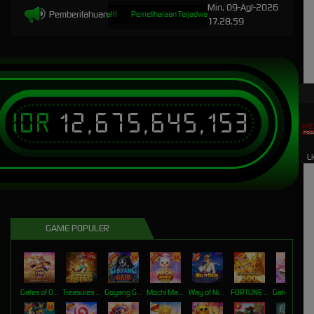
Min, 09-Agt-2026
Pemberitahuan
Pemeliharaan Terjadwal: PP Virtual Sports pada 30-Jun-2026
17.28.59
IDR
12,675,645,153
L
GAME POPULER
Gates of Olympus POP
Treasures of Aztec
Goyang Gaib
Mochi Mania 1000
Way of Ninja
FORTUNE GARUDA 500
Gates of Olympus Roulette