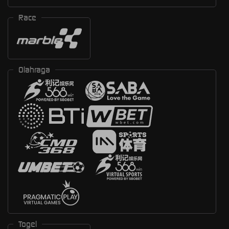
Race
Olahraga
Togel