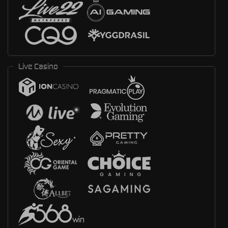
Live Casino