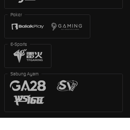
Poker
E-Sports
Sabung Ayam