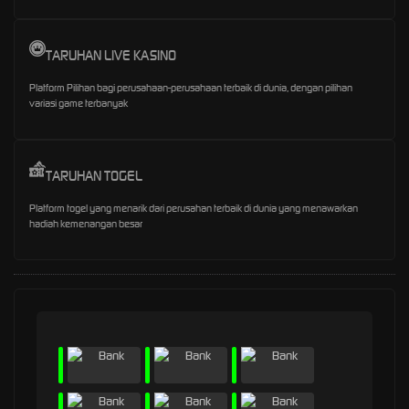
TARUHAN LIVE KASINO
Platform Pilihan bagi perusahaan-perusahaan terbaik di dunia, dengan pilihan
variasi game terbanyak
TARUHAN TOGEL
Platform togel yang menarik dari perusahan terbaik di dunia yang menawarkan
hadiah kemenangan besar