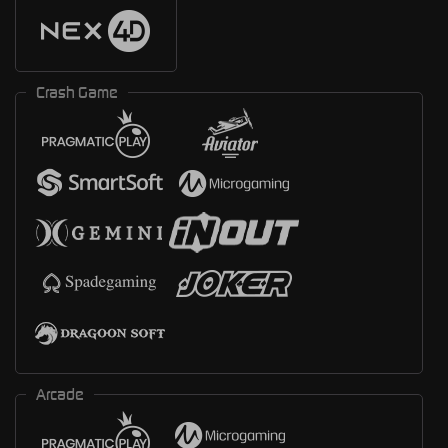
Crash Game
Arcade