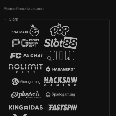
Platform Penyedia Layanan
Slots