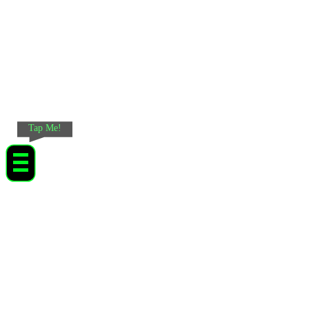
Tap Me!