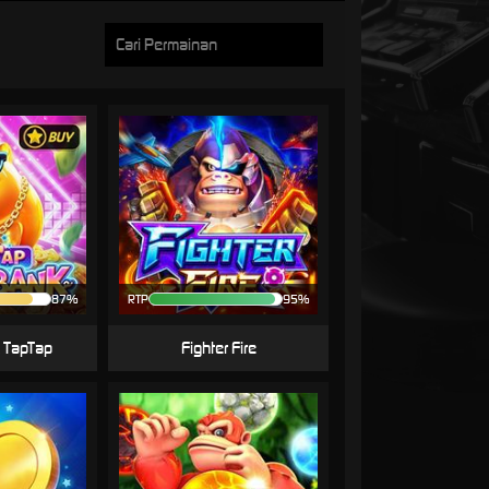
87%
RTP
95%
 TapTap
Fighter Fire