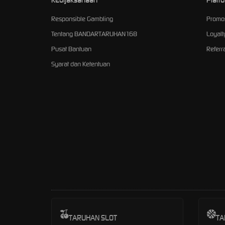
Responsible Gambling
Promo
Tentang BANDARTARUHAN168
Loyalt
Pusat Bantuan
Referr
Syarat dan Ketentuan
TARUHAN SLOT
TA