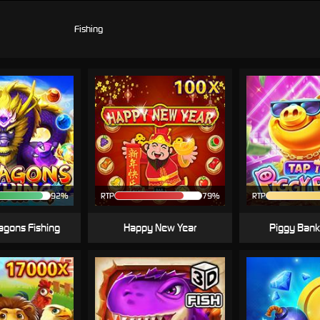
Fishing
92%
RTP
79%
RTP
agons Fishing
Happy New Year
Piggy Bank