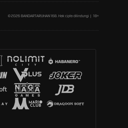
©2026 BANDARTARUHAN168. Hak cipta dilindungi | 18+