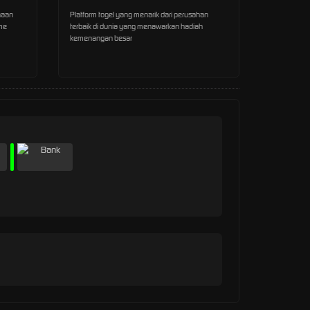
haan
Platform togel yang menarik dari perusahan
ame
terbaik di dunia yang menawarkan hadiah
kemenangan besar