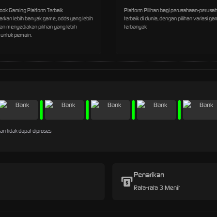
ook Gaming Platform Terbaik
Platform Pilihan bagi perusahaan-perusa
kan lebih banyak game, odds yang lebih
terbaik di dunia, dengan pilihan variasi g
 dan menyediakan pilihan yang lebih
terbanyak
untuk pemain.
an tidak dapat diproses
Penarikan
Rata-rata 3 Menit