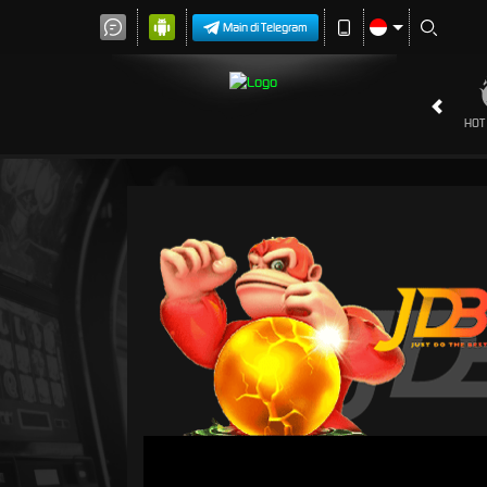
Main di Telegram
HOT