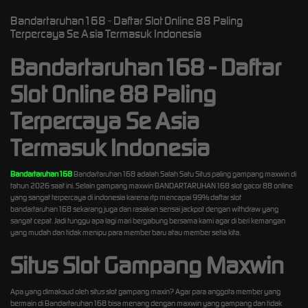
Bandartaruhan168 - Daftar Slot Online 88 Paling
Terpercaya Se Asia Termasuk Indonesia
Bandartaruhan168 - Daftar
Slot Online 88 Paling
Terpercaya Se Asia
Termasuk Indonesia
Bandartaruhan168
Bandartaruhan168 adalah Salah Satu Situs paling gampang maxwin di
tahun 2026 saat ini. Selain gampang maxwin BANDARTARUHAN168 slot gacor 88 online
yang sangat terpercaya di indonesia karena rtp mencapai 99% daftar slot
bandartaruhan168 sekarang juga dan rasakan sensai jackpot dengan withdraw yang
sangat cepat. Jadi tunggu apa lagi mari bergabung bersama kami agar di beri kemangan
yang mudah dan tidak menipu para member baru atau member setia kita.
Situs Slot Gampang Maxwin
Apa yang dimaksud oleh situs slot gampang maxin? Agar para anggota member yang
bermain di Bandartaruhan168 bisa menang dengan maxwin yang gampang dan tidak