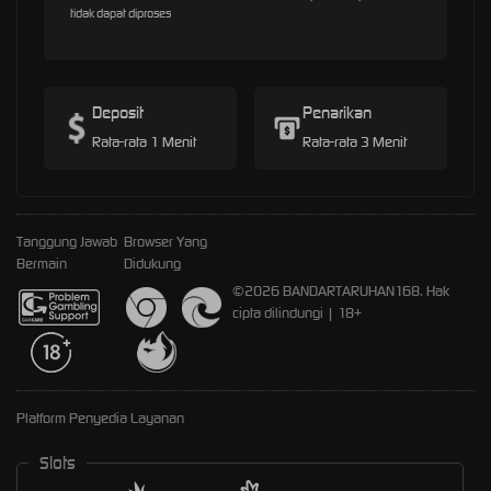
tidak dapat diproses
Deposit
Penarikan
Rata-rata 1 Menit
Rata-rata 3 Menit
Tanggung Jawab
Browser Yang
Bermain
Didukung
©2026 BANDARTARUHAN168. Hak
cipta dilindungi | 18+
Platform Penyedia Layanan
Slots