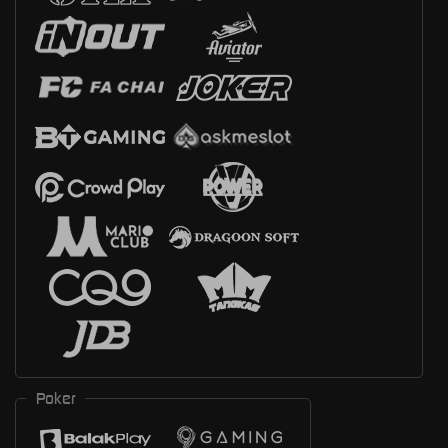
Poker