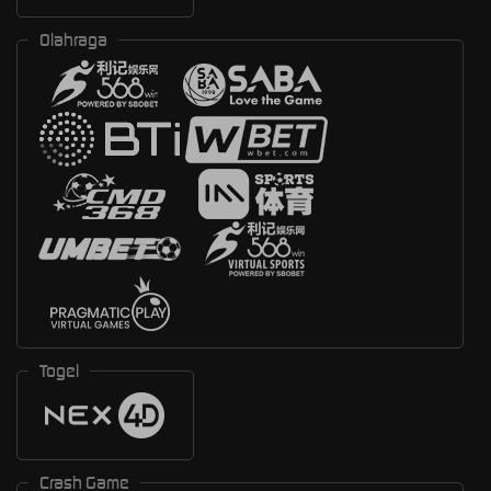
Olahraga
Togel
Crash Game