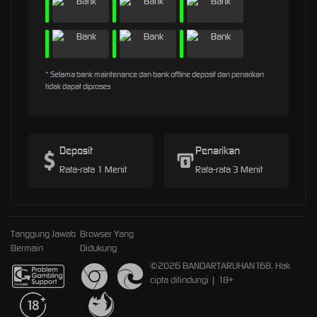
* Selama bank maintenance dan bank offline deposit dan penarikan
tidak dapat diproses
Deposit
Penarikan
Rata-rata 1 Menit
Rata-rata 3 Menit
Tanggung Jawab
Browser Yang
Bermain
Didukung
©2026 BANDARTARUHAN168. Hak
cipta dilindungi | 18+