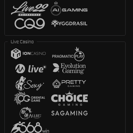
Live Casino