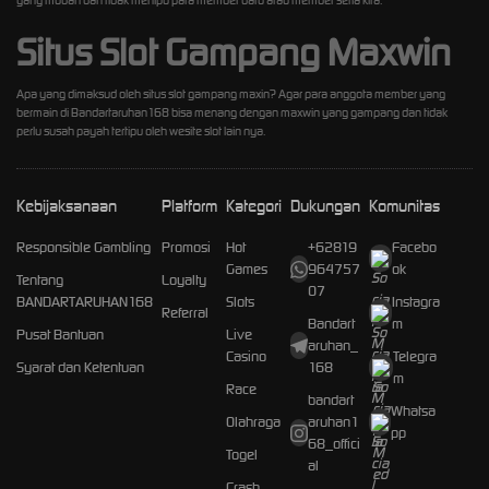
Situs Slot Gampang Maxwin
Apa yang dimaksud oleh situs slot gampang maxin? Agar para anggota member yang
bermain di Bandartaruhan168 bisa menang dengan maxwin yang gampang dan tidak
perlu susah payah tertipu oleh wesite slot lain nya.
Kebijaksanaan
Platform
Kategori
Dukungan
Komunitas
Responsible Gambling
Promosi
Hot
+62819
Facebo
Games
964757
ok
Tentang
Loyalty
07
BANDARTARUHAN168
Slots
Instagra
Referral
Bandart
m
Pusat Bantuan
Live
aruhan_
Casino
Telegra
Syarat dan Ketentuan
168
m
Race
bandart
Whatsa
Olahraga
aruhan1
pp
68_offici
Togel
al
Crash