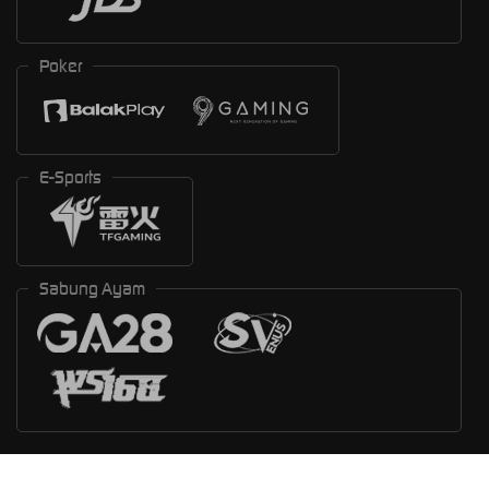
Poker
E-Sports
Sabung Ayam