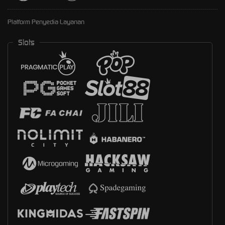
Platform Penyedia Layanan
Slots